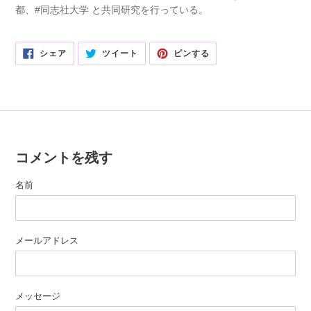
都、#同志社大学 と共同研究を行っている。
FACEBOOK
TWITTER
PINTEREST
シェア
ツイート
ピンする
で
に
で
シ
投
ピ
ェ
稿
ン
ア
す
す
す
る
る
る
コメントを残す
名前
メールアドレス
メッセージ