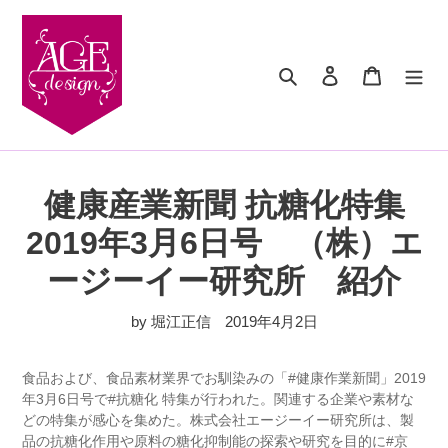
コ
ン
テ
検索
ログイン
カート
ン
ツ
に
ス
キ
ッ
健康産業新聞 抗糖化特集
プ
す
2019年3月6日号 （株）エ
る
ージーイー研究所 紹介
by 堀江正信
2019年4月2日
食品および、食品素材業界でお馴染みの「#健康作業新聞」2019
年3月6日号で#抗糖化 特集が行われた。関連する企業や素材な
どの特集が感心を集めた。株式会社エージーイー研究所は、製
品の抗糖化作用や原料の糖化抑制能の探索や研究を目的に#京