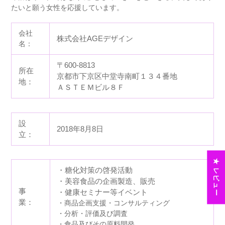
たいと願う⼥性を応援しています。
会社
株式会社AGEデザイン
名：
〒600-8813
所在
京都市下京区中堂寺南町１３４番地
地：
ＡＳＴＥＭビル８Ｆ
設
2018年8月8日
立：
★ レビュー
・糖化対策の啓発活動
・美容食品の企画製造、販売
事
・健康セミナー等イベント
業：
・商品企画支援・コンサルティング
・分析・評価及び調査
・食品及びその原料開発