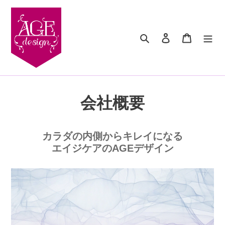
コ
ン
テ
検索
ログイン
カート
ン
ツ
に
ス
キ
ッ
会社概要
プ
す
る
カラダの内側からキレイになる
エイジケアのAGEデザイン