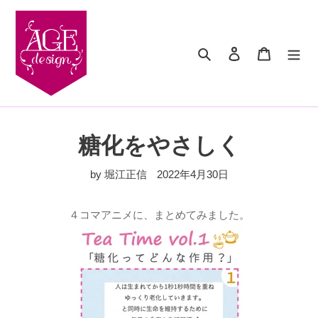
コ
ン
テ
検索
ログイン
カート
ン
ツ
に
ス
キ
ッ
糖化をやさしく
プ
す
by 堀江正信
2022年4月30日
る
４コマアニメに、まとめてみました。