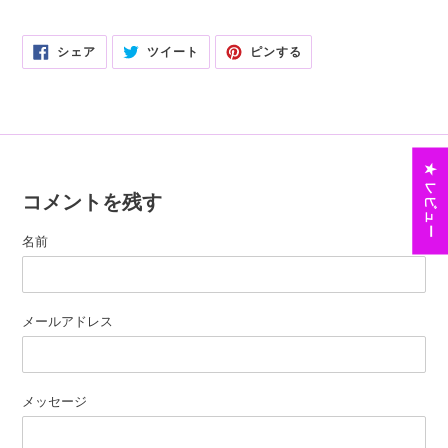
FACEBOOK
TWITTER
PINTEREST
シェア
ツイート
ピンする
で
に
で
シ
投
ピ
ェ
稿
ン
ア
す
す
す
る
る
る
★ レビュー
コメントを残す
名前
メールアドレス
メッセージ