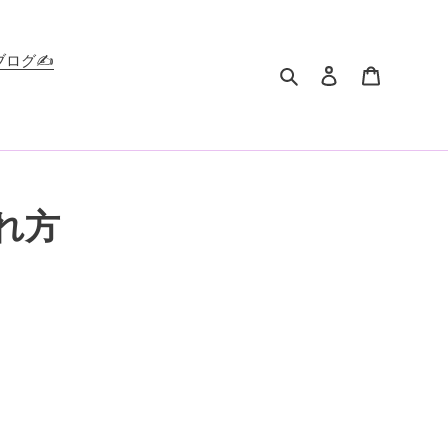
ブログ✍️
検索
ログイン
カート
れ方