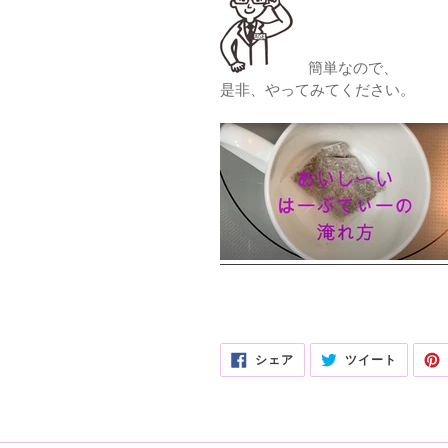
簡単なので、
是非、やってみてください。
FACEBOOK
TWITTE
シェア
ツイート
で
に
シ
投
ェ
稿
ア
す
す
る
る