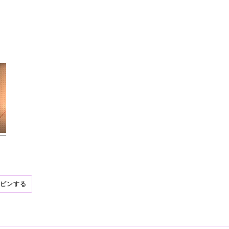
R
PINTEREST
ピンする
で
ピ
ン
す
る