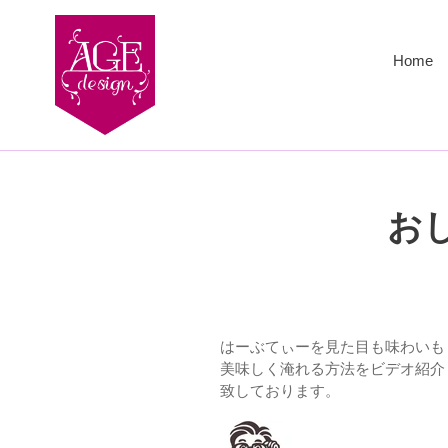
コ
ン
テ
Home
ン
ツ
に
ス
キ
ッ
プ
お
す
る
はーぶてぃーを見た目も味わいも
美味しく淹れる方法をビデオ紹介
致しております。