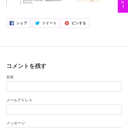
FACEBOOK
TWITTER
PINTEREST
シェア
ツイート
ピンする
で
に
で
シ
投
ピ
ェ
稿
ン
ア
す
す
す
る
る
る
コメントを残す
名前
メールアドレス
メッセージ