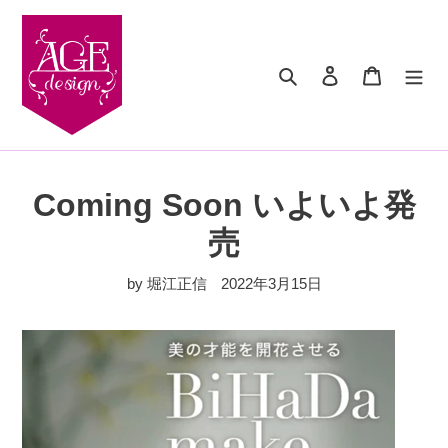
コ
ン
テ
検索
ログイン
カート
ン
ツ
に
ス
キ
ッ
Coming Soon いよいよ発
プ
す
売
る
by 堀江正信
2022年3月15日