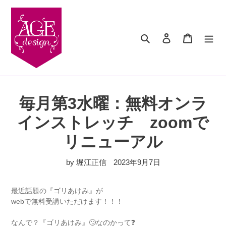
コ
ン
テ
検索
ログイン
カート
ン
ツ
に
ス
キ
ッ
毎月第3水曜：無料オンラ
プ
す
インストレッチ zoomで
る
リニューアル
by 堀江正信
2023年9月7日
最近話題の『ゴリあけみ』が
webで無料受講いただけます！！！
なんで？『ゴリあけみ』🙄なのかって❓