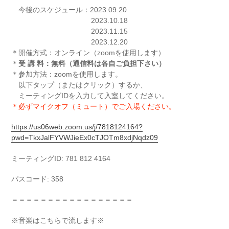
今後のスケジュール：2023.09.20
2023.10.18
2023.11.15
2023.12.20
＊開催方式：オンライン（zoomを使用します）
＊
受 講 料：無料（通信料は各自ご負担下さい）
＊参加方法：
zoom
を使用します。
以下タップ（またはクリック）するか、
ミーティング
ID
を入力して入室してください。
＊必ずマイクオフ（ミュート）でご入場ください。
https://us06web.zoom.us/j/7818124164?
pwd=TkxJalFYVWJieEx0cTJOTm8xdjNqdz09
ミーティング
ID: 781 812 4164
パスコード
: 358
＝＝＝＝＝＝＝＝＝＝＝＝＝＝＝＝＝
※
音楽はこちらで流します※