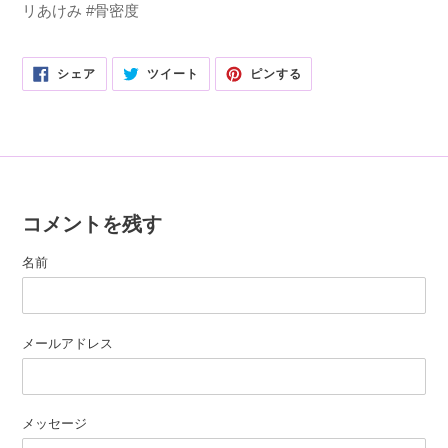
リあけみ #骨密度
FACEBOOK
TWITTER
PINTEREST
シェア
ツイート
ピンする
で
に
で
シ
投
ピ
ェ
稿
ン
ア
す
す
す
る
る
る
コメントを残す
名前
メールアドレス
メッセージ