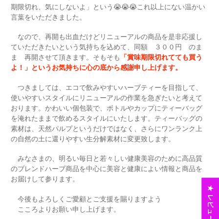
期限切れ、気にしないよ」という😭😭😭これ以上にない温かい
言葉をいただきました。
なので、再開も出血だけどリニューアルの商品を是非応援し
ていただきたいという気持ちを込めて、同額 ３００円 のま
ま 再開させて頂きます。そもそも
「賞味期限切れてても買う
よ！」というお気持ちに心の底から感謝申し上げます。
つきましては、エコで飲みやすいハーブティーを目指して、
使いやすいスタイルにリニューアルの作業を急ぎたいと考えて
おります。かわいい個包装で、ボトルやカップにティーバッグ
を淹れたままで飲めるスタイルにいたします。ティーバッグの
素材は、天然パルプというだけではなく、さらにワンランク上
の自然の土に還りやすい生分解素材に変更致します。
みなさまの、明るい毎日と若々しい健康美容のために高品質
のブレンドハーブ商品を中心に美容と健康によい情報と商品を
お届けして参ります。
★ レビュー
今後もよろしくご愛顧とご支援を賜りますよう
こころよりお願い申し上げます。