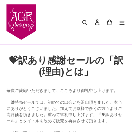
コ
ン
テ
検索
ログイン
カート
ン
ツ
に
ス
キ
ッ
💝訳あり感謝セールの「訳
プ
す
(理由)とは」
る
毎度ご愛顧いただきまして、こころより御礼申し上げます。
🎁特売セールでは、初めての出会いを沢山頂きました。本当
にありがとうございました。加えてお陰様で多くの方々よりご
高評価を頂きました。重ねて御礼申し上げます。『💝訳ありセ
ール』とタイトルを改めて販売を再開させて頂きます。