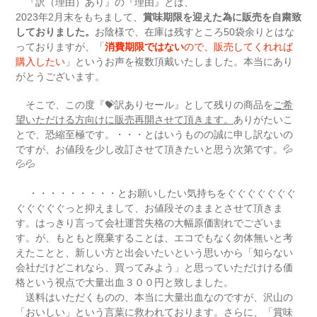
『訳（理由）あり』の『理由』とは、
2023年2月末をもちまして、
賞味期限を迎えた為に販売を自粛致
しておりました。
お陰様で、在庫は残すところ50袋余りとはな
っておりますが、「
消費期限ではない
ので、販売してくれれば
購入したい
」というお声を複数頂戴いたしました。本当にあり
がとうございます。
そこで、この度『💝訳ありセール』として残りの商品を
ご希
望いただける方向けに販売再開させて頂きます。
ありがたいこ
とで、恐縮至極です。・・・とはいうものの誠に申し訳ないの
ですが、お値段を少し改訂させて頂きたいと思う次第です。💦
💦💦
・・・・・・・・・とお願いしたい気持ちをぐぐぐぐぐぐぐ
ぐぐぐぐぐっと抑えまして、お値段そのままとさせて頂きま
す。はっきり言って会社運営失格の大幅原価割れでございま
す。が、もともと廃棄することは、エコでもなく勿体無いと考
えたことと、新しい方と出会いたいという思いから「知らない
会社だけどこれなら、買ってみよう」と思っていただけける価
格という視点で大量出血３００円と致しました。
送料はいただくものの、本当に大量出血なのですが、沢山の
「おいしい」という言葉に救われております。さらに、「賞味