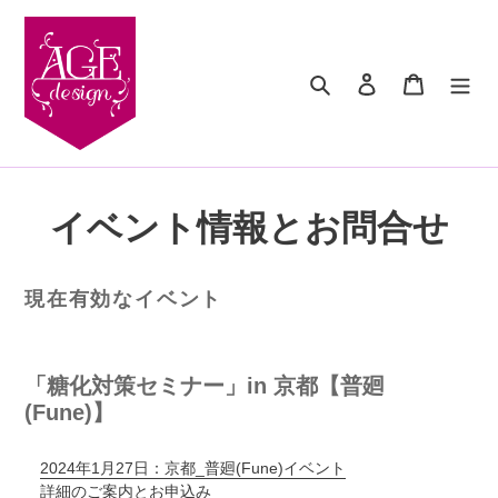
コ
ン
テ
検索
ログイン
カート
ン
ツ
に
ス
キ
ッ
イベント情報とお問合せ
プ
す
る
現在有効なイベント
「糖化対策セミナー」in 京都【普廻
(Fune)】
2024年1月27日：京都_普廻(Fune)イベント
詳細のご案内とお申込み