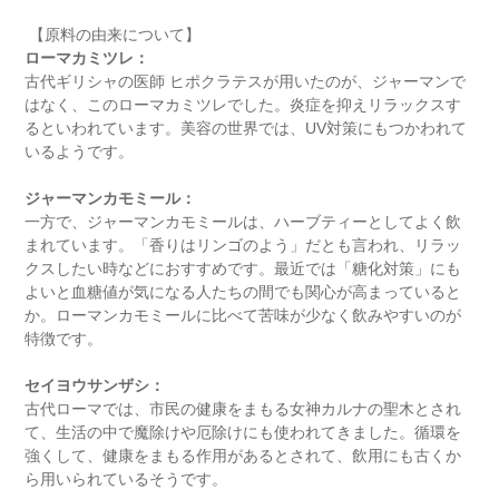
【原料の由来について】
ローマカミツレ：
古代ギリシャの医師 ヒポクラテスが用いたのが、ジャーマンで
はなく、このローマカミツレでした。炎症を抑えリラックスす
るといわれています。美容の世界では、UV対策にもつかわれて
いるようです。
ジャーマンカモミール：
一方で、ジャーマンカモミールは、ハーブティーとしてよく飲
まれています。「香りはリンゴのよう」だとも言われ、リラッ
クスしたい時などにおすすめです。最近では「糖化対策」にも
よいと血糖値が気になる人たちの間でも関心が高まっていると
か。ローマンカモミールに比べて苦味が少なく飲みやすいのが
特徴です。
セイヨウサンザシ：
古代ローマでは、市民の健康をまもる女神カルナの聖木とされ
て、生活の中で魔除けや厄除けにも使われてきました。循環を
強くして、健康をまもる作用があるとされて、飲用にも古くか
ら用いられているそうです。