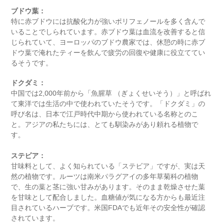
ブドウ葉：
特に赤ブドウには抗酸化力が強いポリフェノールを多く含んで
いることでしられています。赤ブドウ葉は血流を改善すると信
じられていて、ヨーロッパのブドウ農家では、休憩の時に赤ブ
ドウ葉で淹れたティーを飲んで疲労の回復や健康に役立ててい
るそうです。
ドクダミ：
中国では2,000年前から「魚腥草 （ぎょくせいそう）」と呼ばれ
て東洋では生活の中で使われていたそうです。「ドクダミ」の
呼び名は、日本で江戸時代中期から使われている名称とのこ
と。アジアの私たちには、とても馴染みがあり頼れる植物で
す。
ステビア：
甘味料として、よく知られている「ステビア」ですが、実は天
然の植物です。ルーツは南米パラグアイの多年草菊科の植物
で、生の葉と茎に強い甘みがあります。そのまま乾燥させた葉
を甘味として配合しました。血糖値が気になる方からも最近注
目されているハーブです。米国FDAでも近年その安全性が確認
されています。