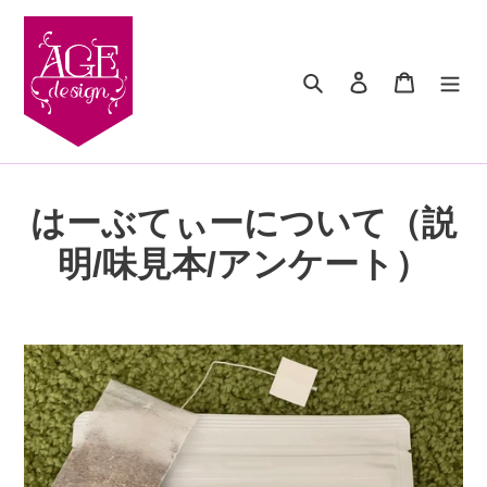
コ
ン
テ
検索
ログイン
カート
ン
ツ
に
ス
キ
ッ
はーぶてぃーについて（説
プ
す
明/味見本/アンケート）
る