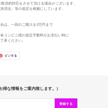
む救済的対応をさせて頂ける場合がございます。
決済法」等
の規定を根拠にしています。
は、一回のご購入を3万円まで
コンビニ様の規定手数料がお支払い時に
了承ください。
TTER
PINTEREST
ピンする
で
ピ
ン
す
る
お得な情報をご案内致します。）
登録する