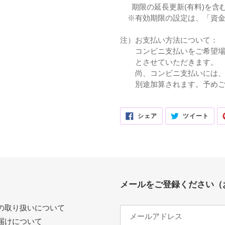
期限の延長更新(有料)を含
※有効期限の設定は、「資金
注）お支払い方法について：
コンビニ支払いをご希望場合
とさせていただきます。
尚、コンビニ支払いには、各
別途加算されます。予めご
FACEBOOK
TWI
シェア
ツイート
で
に
シ
投
ェ
稿
ア
す
す
る
る
メールをご登録ください（
の取り扱いについて
届けについて