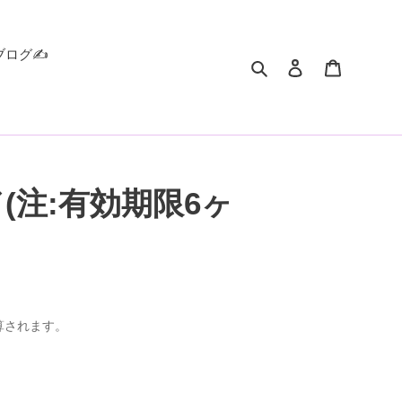
ブログ✍️
検索
ログイン
カート
(注:有効期限6ヶ
算されます。