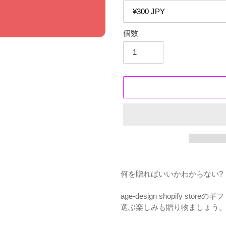
個数
カ
ー
何を贈ればいいかわからない?
ト
に
age-design shopify stor
商
選ぶ楽しみも贈り物ましょう
品
を