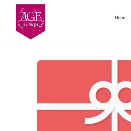
コ
ン
テ
Home
ン
ツ
に
ス
キ
ッ
プ
す
る