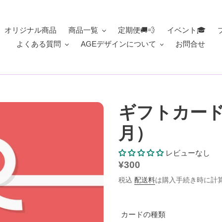
オリジナル商品
商品一覧
定期便🚚💨
イベント🎓
よくある質問
AGEデザインについて
お問合せ
ギフトカード
月）
レビューなし
通
¥300
常
税込
配送料
は購入手続き時に計
価
格
カードの種類