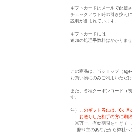
追
ギフトカードはメールで配信
加
チェックアウト時の引き換え
す
説明が含まれています。
る
ギフトカードには
追加の処理手数料はかかりま
この商品は、当ショップ（age-desi
お買い物にのみご利用いただ
また、各種クーポンコード（
す。
注）
このギフト券には、6ヶ月
お送りした相手の方に期限が
※万一、有効期限をすぎてし
贈り主のあなたから弊社へ