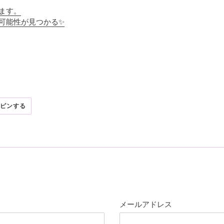
ます。
可能性が見つかる✨
R
PINTEREST
ピンする
で
ピ
ン
す
る
メールアドレス