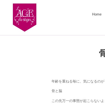
コ
ン
テ
Home
ン
ツ
に
ス
キ
ッ
プ
す
る
年齢を重ねる毎に、気になるのが
骨と脳
この先万一の事態が起こらないよ