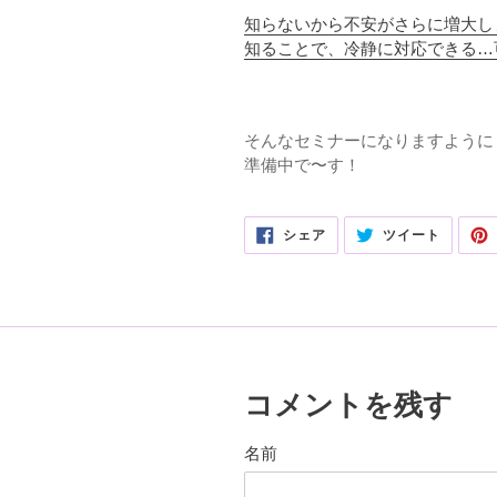
知らないから不安がさらに増大し
知ることで、冷静に対応できる…
そんなセミナーになりますように
準備中で〜す！
FACEBOOK
TWITTE
シェア
ツイート
で
に
シ
投
ェ
稿
ア
す
す
る
る
コメントを残す
名前