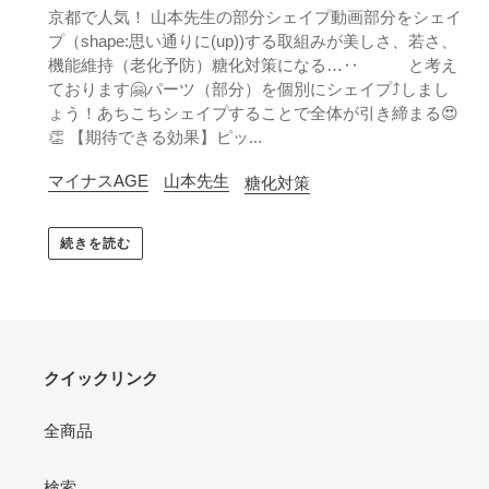
京都で人気！ 山本先生の部分シェイプ動画部分をシェイ
プ（shape:思い通りに(up))する取組みが美しさ、若さ、
機能維持（老化予防）糖化対策になる…‥ と考え
ております🤗パーツ（部分）を個別にシェイプ⤴︎しまし
ょう！あちこちシェイプすることで全体が引き締まる😍
👏 【期待できる効果】ピッ...
マイナスAGE
山本先生
糖化対策
続きを読む
クイックリンク
全商品
検索