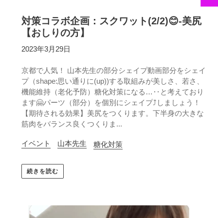
対策コラボ企画：スクワット(2/2)😊-美尻
【おしりの方】
2023年3月29日
京都で人気！ 山本先生の部分シェイプ動画部分をシェイ
プ（shape:思い通りに(up))する取組みが美しさ、若さ、
機能維持（老化予防）糖化対策になる…‥と考えており
ます🤗パーツ（部分）を個別にシェイプ⤴︎しましょう！
【期待される効果】美尻をつくります。下半身の大きな
筋肉をバランス良くつくりま...
イベント
山本先生
糖化対策
続きを読む