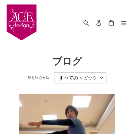
コ
ン
テ
検索
ログイン
カート
ン
ツ
に
ス
キ
ッ
ブログ
プ
す
る
絞り込み方法