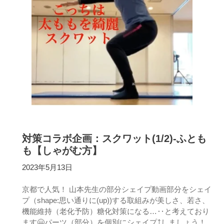
対策コラボ企画：スクワット(1/2)-ふとも
も【しゃがむ方】
2023年5月13日
京都で人気！ 山本先生の部分シェイプ動画部分をシェイ
プ（shape:思い通りに(up))する取組みが美しさ、若さ、
機能維持（老化予防）糖化対策になる…‥と考えており
ます🤗パーツ（部分）を個別にシェイプ⤴︎しましょう！