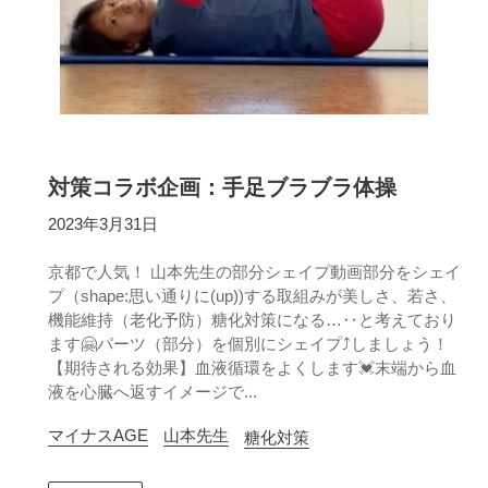
対策コラボ企画：手足ブラブラ体操
2023年3月31日
京都で人気！ 山本先生の部分シェイプ動画部分をシェイ
プ（shape:思い通りに(up))する取組みが美しさ、若さ、
機能維持（老化予防）糖化対策になる…‥と考えており
ます🤗パーツ（部分）を個別にシェイプ⤴︎しましょう！
【期待される効果】血液循環をよくします💓末端から血
液を心臓へ返すイメージで...
マイナスAGE
山本先生
糖化対策