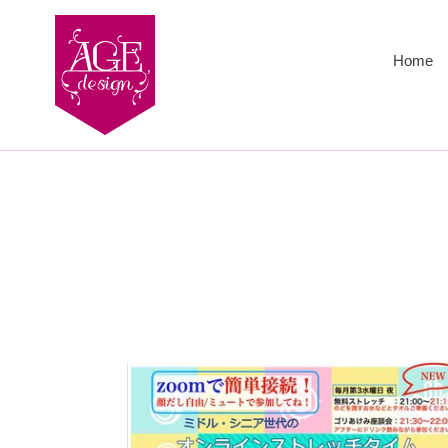
コ
ン
テ
Home
ン
ツ
に
ス
キ
ッ
プ
す
る