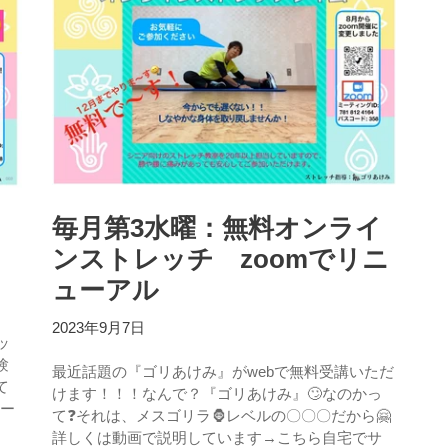
毎月第3水曜：無料オンライ
ンストレッチ zoomでリニ
ューアル
2023年9月7日
ッ
験
最近話題の『ゴリあけみ』がwebで無料受講いただ
て
けます！！！なんで？『ゴリあけみ』🙄なのかっ
ュー
て❓それは、メスゴリラ🦍レベルの〇〇〇だから🤗
詳しくは動画で説明しています→こちら自宅でサ